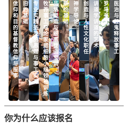
信
旧
专
牧
品
新
神
创
讲
罗
医
仰
约
业
养
格
约
学
造
道
马
治
和
基
实
事
塑
基
导
与
学：
书
与
目
础
践：
工
造
础
论
人
讲
赶
的：
圣
导
与
性：
道
鬼
基
灵
论：
服
文
的
释
督
的
家
事：
化
艺
放
教
恩
庭
登
职
术
事
信
赐
细
山
任
工
仰
与
胞
宝
与
事
小
训
服
工
组
事
实
领
习
袖
训
练
你为什么应该报名